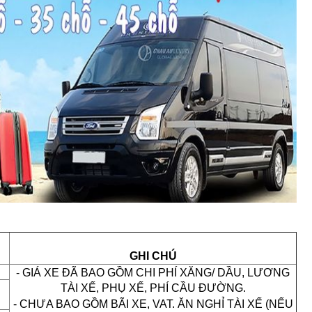
GHI CHÚ
-
GIÁ XE ĐÃ BAO GỒM CHI PHÍ XĂNG/ DẦU, LƯƠNG
TÀI XẾ, PHỤ XẾ, PHÍ CẦU ĐƯỜNG.
-
CHƯA BAO GỒM BÃI XE, VAT. ĂN NGHỈ TÀI XẾ (NẾU