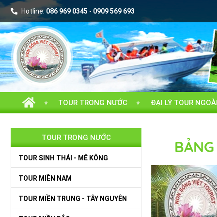
086 969 0345
0909 569 693
Hotline:
-
TOUR TRONG NƯỚC
ĐẠI LÝ TOUR NGOÀ
TOUR TRONG NƯỚC
BẢNG 
TOUR SINH THÁI - MÊ KÔNG
TOUR MIỀN NAM
TOUR MIỀN TRUNG - TÂY NGUYÊN