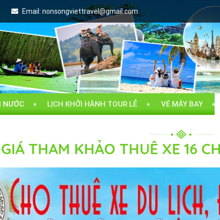
Email:
nonsongviettravel@gmail.com
I NƯỚC
LỊCH KHỞI HÀNH TOUR LẺ
VÉ MÁY BAY
GIÁ THAM KHẢO THUÊ XE 16 CHỖ