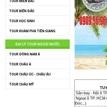
TOUR MIỀN BẮC
TOUR BIỂN ĐẢO
TOUR HỌC SINH
TOUR KHÁM PHÁ TIỀN GIANG
ĐẠI LÝ TOUR NGOÀI NƯỚC
TOUR ĐÔNG NAM Á
TOUR CHÂU Á
TOUR CHÂU ÚC - CHÂU ÂU
TOUR CHÂU MỸ
TU
Sân bay - Nội ô T
Ngoại ô TP. HCM (
Đức...)