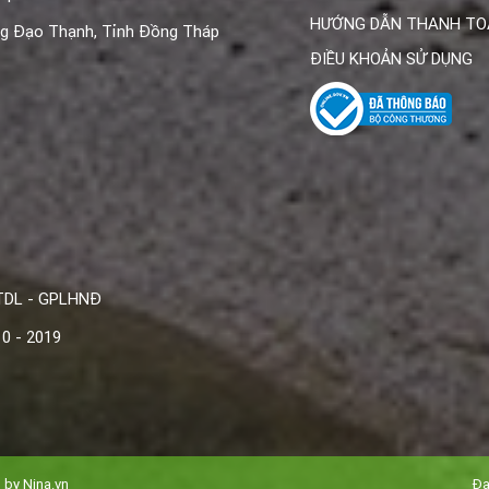
KHÁCH HÀNG
HƯỚNG DẪN THANH TO
ng
Đạo Thạnh, Tỉnh Đồng Tháp
ĐIỀU KHOẢN SỬ DỤNG
TDL - GPLHNĐ
0 - 2019
d by
Nina.vn
Đa