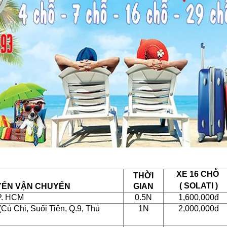
XE 16 CHỖ
THỜI
( SOLATI )
YẾN VẬN CHUYỂN
GIAN
P. HCM
0.5N
1,600,000đ
Củ Chi, Suối Tiên, Q.9, Thủ
1N
2,000,000đ