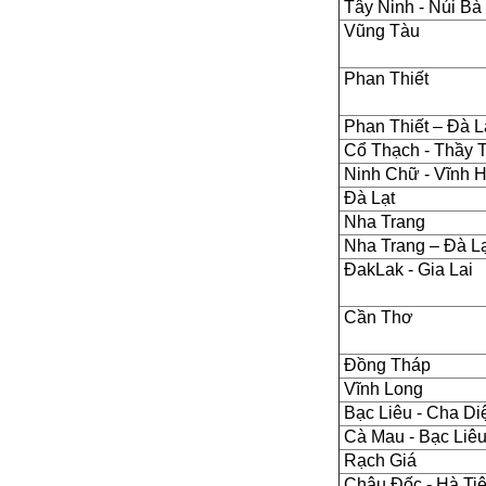
Tây Ninh - Núi Bà
Vũng Tàu
Phan Thiết
Phan Thiết – Đà L
Cổ Thạch - Thầy 
Ninh Chữ - Vĩnh 
Đà Lạt
Nha Trang
Nha Trang – Đà L
ĐakLak - Gia Lai
Cần Thơ
Đồng Tháp
Vĩnh Long
Bạc Liêu - Cha Di
Cà Mau - Bạc Liêu
Rạch Giá
Châu Đốc - Hà Ti