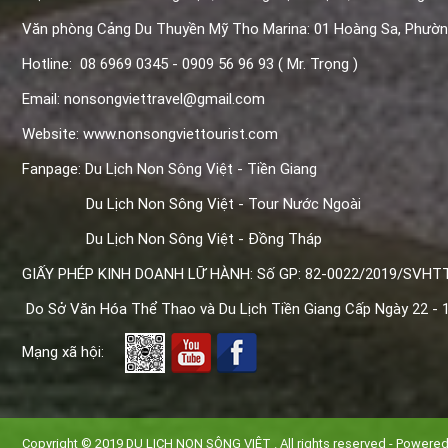
Văn phòng Cảng Du Thuyền Mỹ Tho Marina: 01 Hoàng Sa, Phườ
Hotline: 08 6969 0345 - 0909 56 96 93 ( Mr. Trọng )
Email: nonsongviettravel@gmail.com
Website: www.nonsongviettourist.com
Fanpage: Du Lịch Non Sông Việt - Tiền Giang
Du Lịch Non Sông Việt - Tour Nước Ngoài
Du Lịch Non Sông Việt - Đồng Tháp
GIẤY PHÉP KINH DOANH LỮ HÀNH: Số GP: 82-0022/2019/SVHT
Do Sở Văn Hóa Thể Thao và Du Lịch Tiền Giang Cấp Ngày 22 - 1
Mạng xã hội:
Copyright © 2019
DU LỊCH NON SÔNG VIỆT
. All rights reserved - Powere