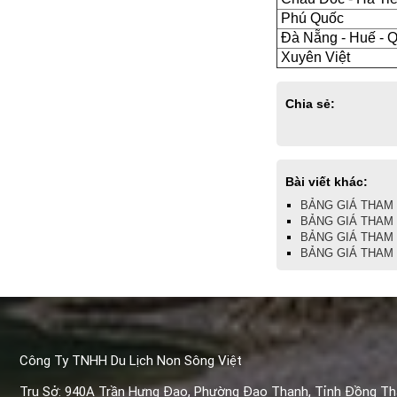
Phú Quốc
Đà Nẵng - Huế - 
Xuyên Việt
Chia sẻ:
Bài viết khác:
BẢNG GIÁ THAM K
BẢNG GIÁ THAM K
BẢNG GIÁ THAM K
BẢNG GIÁ THAM K
Công Ty TNHH Du Lịch Non Sông Việt
Trụ Sở: 940A Trần Hưng Đạo, Phường Đạo Thạnh, Tỉnh Đồng T