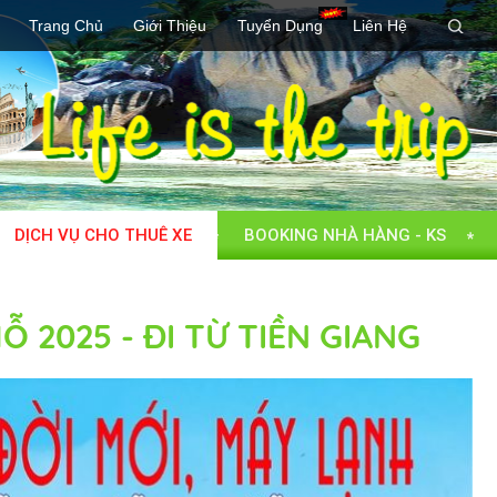
Trang Chủ
Giới Thiệu
Tuyển Dụng
Liên Hệ
DỊCH VỤ CHO THUÊ XE
BOOKING NHÀ HÀNG - KS
 2025 - ĐI TỪ TIỀN GIANG