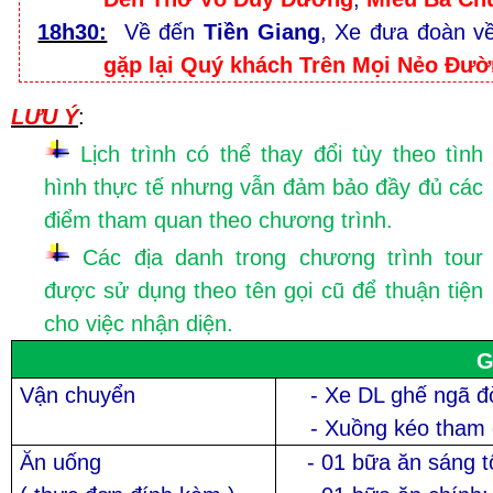
18h30:
Về đến
Tiền Giang
, Xe đưa đoàn về
gặp lại Quý khách Trên Mọi Nẻo Đườn
LƯU Ý
:
Lịch trình có thể thay đổi tùy theo tình
hình thực tế nhưng vẫn đảm bảo đầy đủ các
điểm tham quan theo chương trình.
Các địa danh trong chương trình tour
được sử dụng theo tên gọi cũ để thuận tiện
cho việc nhận diện.
G
Vận chuyển
- Xe DL ghế ngã đờ
- Xuồng kéo tham
Ăn uống
- 01 bữa ăn sáng tô