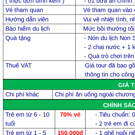
( thực đơn đính kèm )
- 01 bữa ăn chính
Vé tham quan
Vé tham quan vào 
Hướng dẫn viên
Vui vẻ nhiệt tình, 
Bảo hiểm du lịch
Mức bồi thường tối
Quà tặng
- Nón du lịch Non 
- 2 chai nước + 1 
- Quà trò chơi trên
Thuế VAT
Giá tour đã bao g
thông tin cho công 
GIÁ 
Chi phí khác
Chi phí ăn uống ngoài chương t
CHÍNH SÁ
Trẻ em từ 6 - 10
70% vé
- Tiêu chuẩn: 
tuổi
- 2 trẻ em đi 
Trẻ em từ 1 - 5
150.000đ
- 1 ghế ngồi r