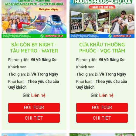
SÀI GÒN BY NIGHT -
CỬA KHẨU THƯỜNG
TÀU METRO - WATER
PHƯỚC - VQG TRÀM
BUS - BUFFET HÀN
CHIM - DI TÍCH GÒ THÁP
Phương tiện:
Đi Về Bằng Xe
Phương tiện:
Đi Về Bằng Xe
QUỐC
Khách sạn:
Khách sạn:
Thời gian:
Đi Về Trong Ngày
Thời gian:
Đi Về Trong Ngày
Khởi hành:
Theo yêu cầu của
Khởi hành:
Theo yêu cầu của
Quý khách
Quý khách
Giá:
Liên hệ
Giá:
Liên hệ
HỎI TOUR
HỎI TOUR
CHI TIẾT
CHI TIẾT