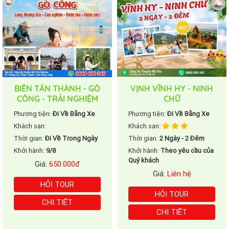
BIỂN TÂN THÀNH - GÒ
VỊNH VĨNH HY - NINH
CÔNG - TRẢI NGHIỆM
CHỮ
CÀO NGHÊU - VƯỜN
Phương tiện:
Đi Về Bằng Xe
Phương tiện:
Đi Về Bằng Xe
TÁO
Khách sạn:
Khách sạn:
Thời gian:
Đi Về Trong Ngày
Thời gian:
2 Ngày - 2 Đêm
Khởi hành:
9/8
Khởi hành:
Theo yêu cầu của
Quý khách
Giá:
650.000đ
Giá:
Liên hệ
HỎI TOUR
HỎI TOUR
CHI TIẾT
CHI TIẾT