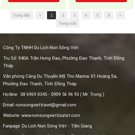
Trang đầu
<
1
2
3
4
5
6
>
Trang cuối
Công Ty TNHH Du Lịch Non Sông Việt
Trụ Sở: 940A Trần Hưng Đạo, Phường Đạo Thạnh, Tỉnh Đồng
Tháp
Văn phòng Cảng Du Thuyền Mỹ Tho Marina: 01 Hoàng Sa,
Phường
Đạo Thạnh, Tỉnh Đồng Tháp
Hotline: 08 6969 0345 - 0909 56 96 93 ( Mr. Trọng )
Email: nonsongviettravel@gmail.com
Website: www.nonsongviettourist.com
Fanpage: Du Lịch Non Sông Việt - Tiền Giang