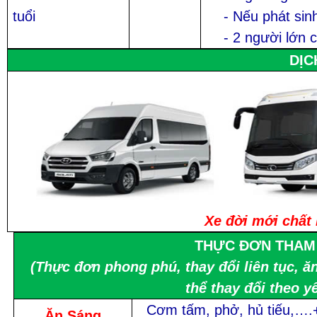
tuổi
- Nếu phát sin
- 2 người lớn
DỊC
Xe đời mới chất
THỰC ĐƠN THAM
(Thực đơn phong phú, thay đổi liên tục, 
thể thay đổi theo y
Cơm tấm, phở, hủ tiếu,….+
Ăn Sáng