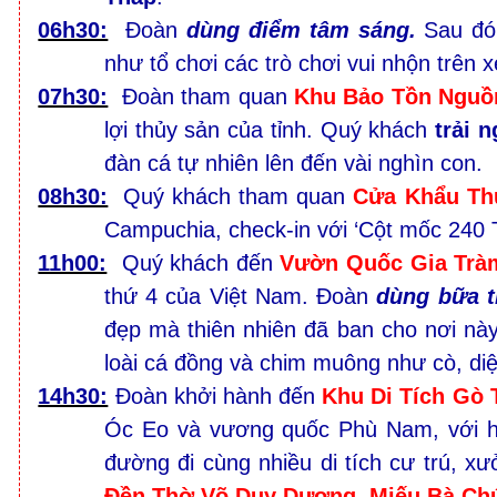
06h30:
Đoàn
dùng điểm tâm sáng.
Sau đó
như tổ chơi các trò chơi vui nhộn trên 
07h30:
Đoàn tham quan
Khu Bảo Tồn Nguồ
lợi thủy sản của tỉnh. Quý khách
trải 
đàn cá tự nhiên lên đến vài nghìn con.
08h30:
Quý khách tham quan
Cửa Khẩu T
Campuchia, check-in với ‘Cột mốc 240
11h00:
Quý khách đến
Vườn Quốc Gia Trà
thứ 4 của Việt Nam. Đoàn
dùng bữa t
đẹp mà thiên nhiên đã ban cho nơi này
loài cá đồng và chim muông như cò, diệc,
14h30:
Đoàn khởi hành đến
Khu Di Tích Gò 
Óc Eo và vương quốc Phù Nam, với hơn
đường đi cùng nhiều di tích cư trú, 
Đền Thờ Võ Duy Dương
,
Miếu Bà Ch