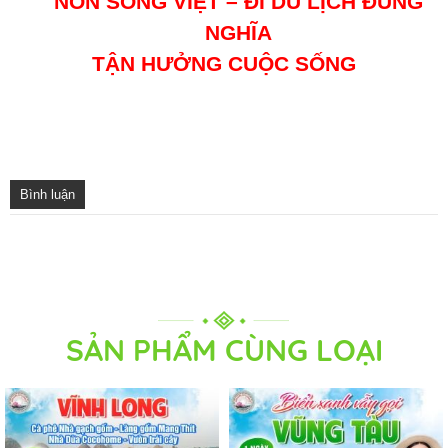
NON SÔNG VIỆT – ĐI DU LỊCH ĐÚNG
NGHĨA
TẬN HƯỞNG CUỘC SỐNG
Bình luận
SẢN PHẨM CÙNG LOẠI