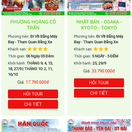
PHƯỢNG HOÀNG CỔ
NHẬT BẢN - OSAKA -
TRẤN
KYOTO - TOKYO
Phương tiện:
Đi Về Bằng Máy
Phương tiện:
Đi Về Bằng Máy
Bay - Tham Quan Bằng Xe
Bay - Tham Quan Bằng Xe
Khách sạn:
Khách sạn:
Thời gian:
06 Ngày 05 Đêm
Thời gian:
5 NGÀY - 5 ĐÊM
Khởi hành:
THÁNG 9; 4, 13,
Khởi hành:
25, 29/9
18, 27/9 | THÁNG 10: 2, 11,
Giá:
33.790.000đ
16/10
Giá:
17.790.000đ
HỎI TOUR
CHI TIẾT
HỎI TOUR
CHI TIẾT