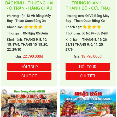
BẮC KINH - THƯỢNG HẢI
TRÙNG KHÁNH -
- Ô TRẤN - HÀNG CHÂU
THÀNH ĐÔ - CỬU TRẠI
- HẠ MÔN
CÂU
Phương tiện:
Đi Về Bằng Máy
Phương tiện:
Đi Về Bằng Máy
Bay - Tham Quan Bằng Xe
Bay - Tham Quan Bằng Xe
Khách sạn:
Khách sạn:
Thời gian:
06 Ngày 05 Đêm
Thời gian:
06 Ngày - 05 Đêm
Khởi hành:
THÁNG 9: 8, 10,
Khởi hành:
THÁNG 8: 19, 26,
15, 17/9; THÁNG 10: 15, 20,
28/8 | THÁNG 9: 6, 11, 20,
22, 29/10
27/9
Giá:
22.790.000đ
Giá:
18.790.000đ
HỎI TOUR
HỎI TOUR
CHI TIẾT
CHI TIẾT