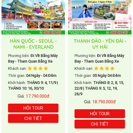
HÀN QUỐC - SEOUL -
THANH ĐẢO - YÊN ĐÀI -
NAMI - EVERLAND
UY HẢI
Phương tiện:
Đi Về Bằng Máy
Phương tiện:
Đi Về Bằng Máy
Bay - Tham Quan Bằng Xe
Bay - Tham Quan Bằng Xe
Khách sạn:
Khách sạn:
Thời gian:
04 Ngày - 04 Đêm
Thời gian:
05 Ngày 04 Đêm
Khởi hành:
THÁNG 9: 4, 11/9 |
Khởi hành:
THÁNG 8: 2, 8, 15,
THÁNG 10: 16, 30/10
22/8 | THÁNG 9: 5, 12, 19,
26/9
Giá:
17.790.000đ
Giá:
18.790.000đ
HỎI TOUR
HỎI TOUR
CHI TIẾT
CHI TIẾT