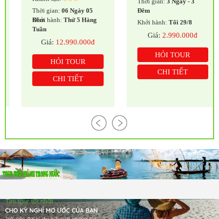
Thời gian:
3 Ngày - 3
Thời gian:
06 Ngày 05
Đêm
Đêm
Khởi hành:
Thứ 5 Hàng
Khởi hành:
Tối 29/8
Tuần
Giá:
2.990.000đ
Giá:
12.990.000đ
HỎI TOUR
HỎI TOUR
CHI TIẾT
CHI TIẾT
KINH NGHIỆM TRONG LĨNH
VỰC DU LỊCH