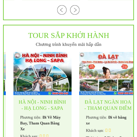
TOUR SẮP KHỞI HÀNH
Chương trình khuyến mãi hấp dẫn
HÀ NỘI - NINH BÌNH
ĐÀ LẠT NGÀN HOA
- HẠ LONG - SAPA
- THAM QUAN ĐIỂM
6N5Đ
MỚI
Phương tiện:
Đi Về Máy
Phương tiện:
Đi về bằng
Bay, Tham Quan Bằng
xe
Xe
Khách sạn:
Khách sạn: